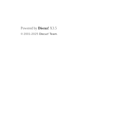
g
Powered by
Discuz!
X3.5
© 2001-2025
Discuz! Team
.