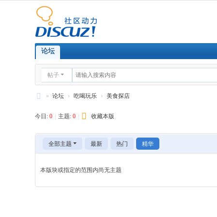
论坛
帖子
»
论坛
›
吃喝玩乐
›
美食探店
邢
今日:
0
|
主题:
0
|
收藏本版
台
社
全部主题
最新
热门
精华
区
-0
本版块或指定的范围内尚无主题
31
9.
or