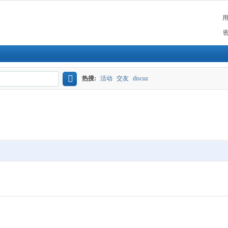
热搜:
活动
交友
discuz
搜
索