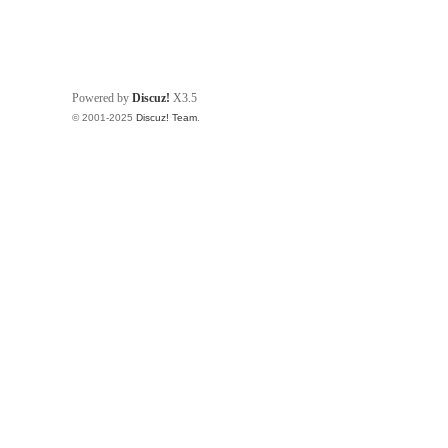
g
Powered by
Discuz!
X3.5
© 2001-2025
Discuz! Team
.