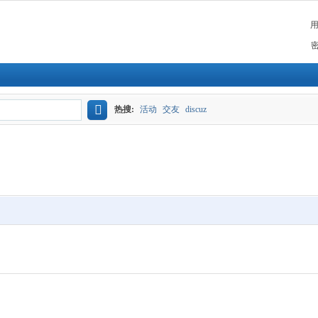
热搜:
活动
交友
discuz
搜
索