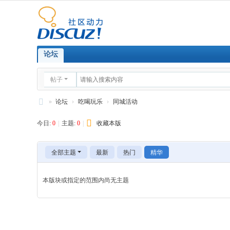
论坛
帖子
»
论坛
›
吃喝玩乐
›
同城活动
邢
今日:
0
|
主题:
0
|
收藏本版
台
社
全部主题
最新
热门
精华
区
-0
本版块或指定的范围内尚无主题
31
9.
or