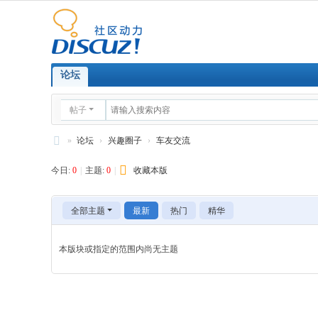
论坛
帖子
»
论坛
›
兴趣圈子
›
车友交流
邢
今日:
0
|
主题:
0
|
收藏本版
台
社
全部主题
最新
热门
精华
区
-0
本版块或指定的范围内尚无主题
31
9.
or