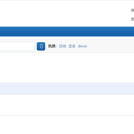
热搜:
活动
交友
discuz
搜
索