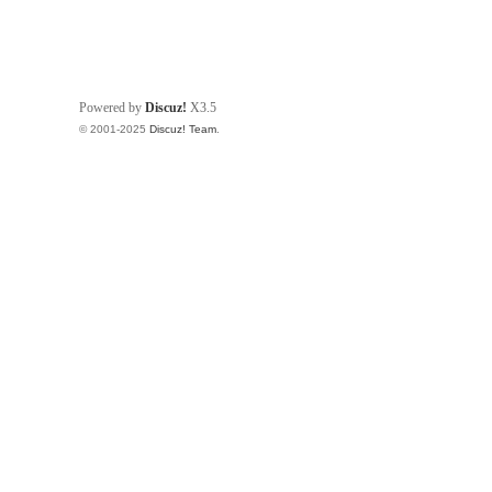
g
Powered by
Discuz!
X3.5
© 2001-2025
Discuz! Team
.